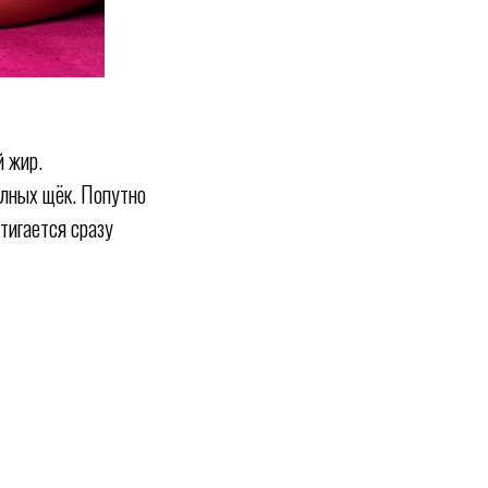
й жир.
олных щёк. Попутно
тигается сразу