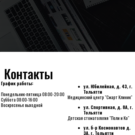
Контакты
График работы:
ул. Юбилейная, д. 43, г.
Тольятти
Понедельник-пятница 08:00-20:00
Медицинский центр "Смарт Клиник"
Суббота 08:00-16:00
Воскресенье выходной
ул. Спортивная, д. 8А, г.
Тольятти
Детская стоматология "Поли и Ко"
ул. б-р Космонавтов д.
3А, г. Тольятти
Медицинский центр "Смарт Клиник"
+7 (8482) 766-400
Детская стоматология "Поли и Ко"
dms766400@yandex.ru
- по вопросам ДМС
marketing766-400@yandex.ru
- по вопросам сотрудничества и
рекламы
qlmed766400@yandex.ru
- по медицинским материалам и
оборудованию
upr.766400@yandex.ru
- по вопросам управления
smart766400@yandex.ru
- для отправки снимков
© 2025 sctlt.ru Все права защищены