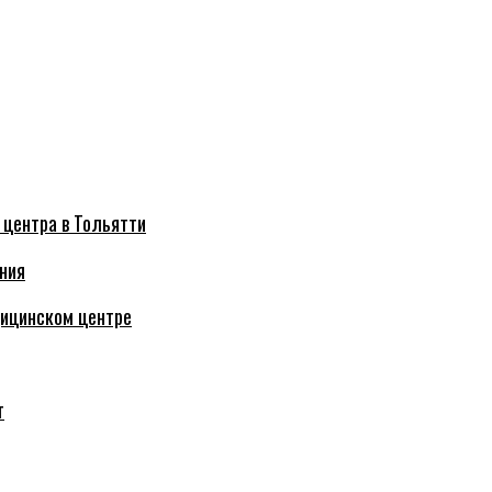
 центра в Тольятти
ния
дицинском центре
т