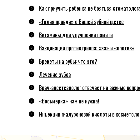
Как приучить ребенка не бояться стоматолог
«Голая правда» о Вашей зубной щетке
Витамины для улучшения памяти
Вакцинация против гриппа: «за» и «против»
Брекеты на зубы: что это?
Лечение зубов
Врач-анестезиолог отвечает на важные вопрос
«Восьмерка» нам не нужна!
Инъекции гиалуроновой кислоты в косметоло