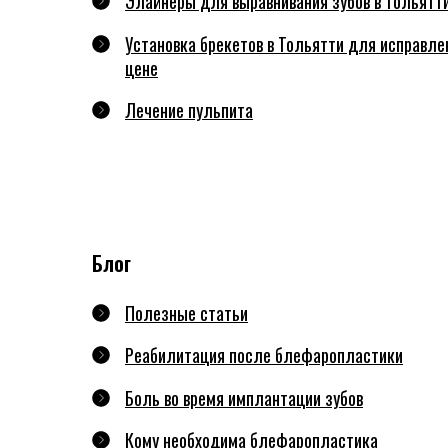
Элайнеры для выравнивания зубов в Тольятт
Установка брекетов в Тольятти для исправле
цене
Лечение пульпита
Блог
Полезные статьи
Реабилитация после блефаропластики
Боль во время имплантации зубов
Кому необходима блефаропластика