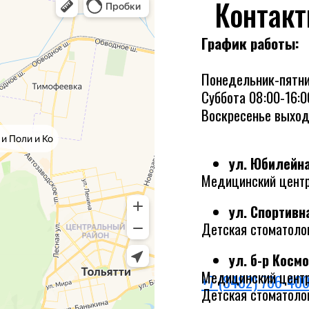
Контак
График работы:
Понедельник-пятни
Суббота 08:00-16:0
Воскресенье выхо
ул. Юбилейная
Медицинский центр
ул. Спортивна
Детская стоматолог
ул. б-р Космо
Медицинский центр
+7 (8482) 766-40
Детская стоматолог