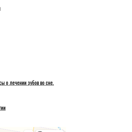
а
ы о лечении зубов во сне.
гии