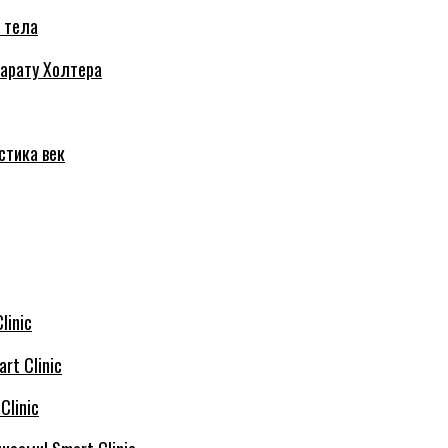
 тела
парату Холтера
стика век
linic
rt Clinic
Clinic