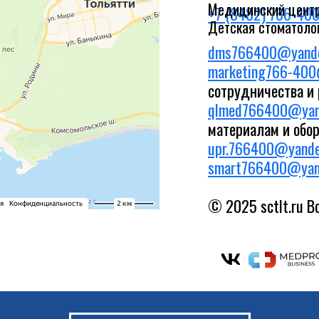
Медицинский центр
+7 (8482) 766-40
Детская стоматолог
dms766400@yande
marketing766-400
сотрудничества и
qlmed766400@yan
материалам и обо
upr.766400@yande
smart766400@yan
© 2025 sctlt.ru 