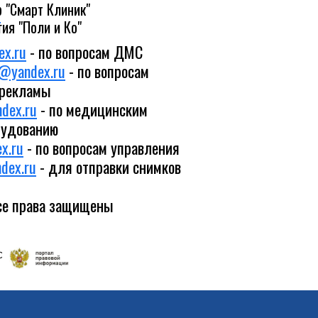
 "Смарт Клиник"
0
ия "Поли и Ко"
x.ru
- по вопросам ДМС
@yandex.ru
- по вопросам
 рекламы
dex.ru
- по медицинским
рудованию
x.ru
- по вопросам управления
dex.ru
- для отправки снимков
Все права защищены