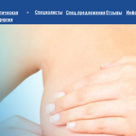
Cпециалисты
тическая
Спец.предложения
Отзывы
Инф
рургия