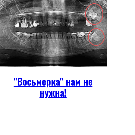
"Восьмерка" нам не
нужна!