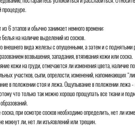
едованию, постарайтесь успокоиться и расслабиться. Относитес
й процедуре.
 из 6 этапов и обычно занимает немного времени:
е белья на наличие выделений из сосков.
го внешнего вида железы с опущенными, а затем и с поднятыми р
разованием возвышения, западания, втягивания кожи или соска.
яние кожи на груди, отмечаются ли изменения цвета, наличие п
льных участков, сыпи, опрелости, изменений, напоминающих “ли
ание в положении стоя и лежа. Ощупывание в положении лежа -
потому что только так можно хорошо прощупать все ткани и по
 образований.
 соска, при осмотре сосков необходимо определить, нет ли изм
 не мокнут ли, нет ли изъязвлений или трещин.