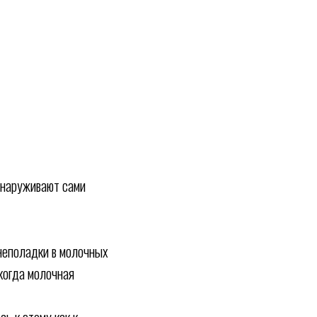
обнаруживают сами
неполадки в молочных
когда молочная