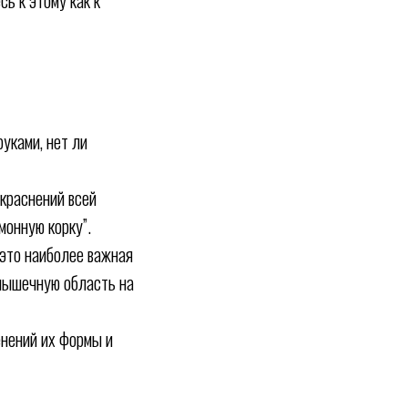
ь к этому как к
уками, нет ли
окраснений всей
монную корку”.
 это наиболее важная
дмышечную область на
енений их формы и