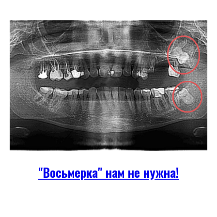
dms766400@yandex.ru
- по вопросам ДМС
marketing766-400@yandex.ru
- по вопросам сотрудничества и
рекламы
qlmed766400@yandex.ru
- по медицинским материалам и
оборудованию
upr.766400@yandex.ru
- по вопросам управления
smart766400@yandex.ru
- для отправки снимков
© 2025 sctlt.ru Все права защищены
"Восьмерка" нам не нужна!