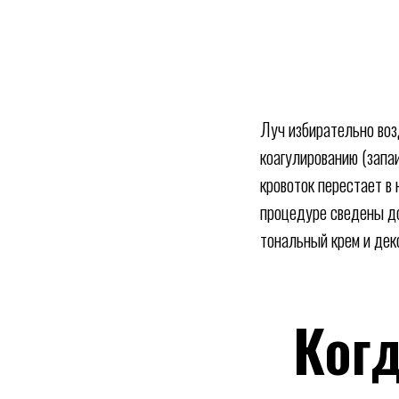
Луч избирательно воз
коагулированию (запа
кровоток перестает в
процедуре сведены до
тональный крем и дек
Когд