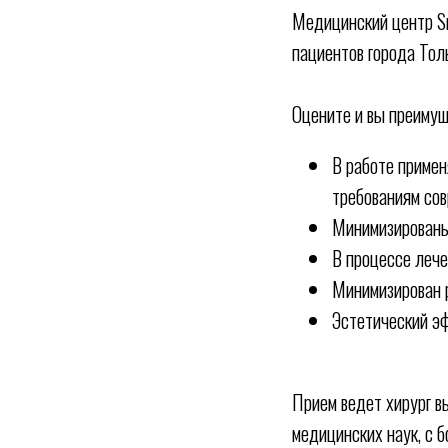
Медицинский центр Sm
пациентов города Тол
Оцените и вы преимущ
В работе примен
требованиям со
Минимизированы
В процессе лече
Минимизирован р
Эстетический эф
Прием ведет хирург в
медицинских наук, с 