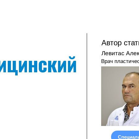
Автор стат
ицинский
Левитас Але
Врач пластиче
Специал