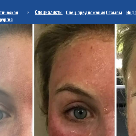
Cпециалисты
тическая
Спец.предложения
Отзывы
Инф
рургия